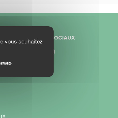
RÉSEAUX SOCIAUX
ue vous souhaitez
ision
ntialité
916