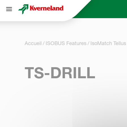
Panneau de gestion des cookies
Accueil
ISOBUS Features
IsoMatch Tellu
TS-DRILL