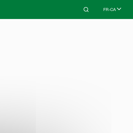
FR-CA
Search
Select languag