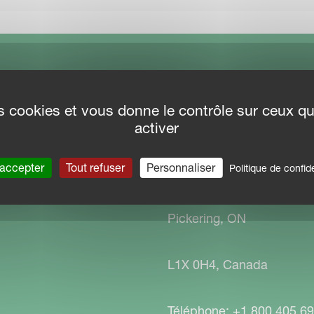
DU SITE
CONTACT
des cookies et vous donne le contrôle sur ceux q
activer
Kubota Canada Ltée (Div
 de téléchargement
Agricole - Kverneland)
 Portal
 accepter
Tout refuser
Personnaliser
Politique de confide
1155 Kubota Drive
Pickering, ON
L1X 0H4, Canada
Téléphone: +1 800 405 6