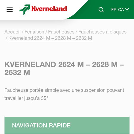
Panneau de gestion des cookies
FR-CA
Skip to main content
Search
Select lang
Accueil
Fenaison
Faucheuses
Faucheuses à disques
Kverneland 2624 M – 2628 M – 2632 M
KVERNELAND 2624 M – 2628 M –
2632 M
Faucheuse portée simple avec une suspension pouvant
travailler jusqu’à 35°
NAVIGATION RAPIDE