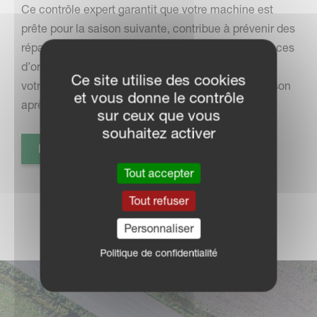
Ce contrôle expert garantit que votre machine est
prête pour la saison suivante, contribue à prévenir des
réparations coûteuses et assure l’utilisation de pièces
d’origine Kverneland. Fiable, durable et efficace -
Ce site utilise des cookies
votre machine donne le meilleur d’elle-même, saison
et vous donne le contrôle
après saison.
sur ceux que vous
souhaitez activer
EN SAVOIR PLUS
Tout accepter
Tout refuser
Personnaliser
Politique de confidentialité