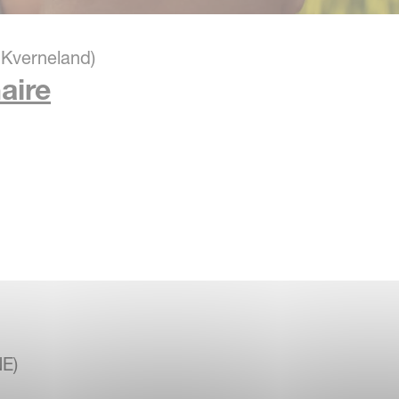
 Kverneland)
aire
NE)