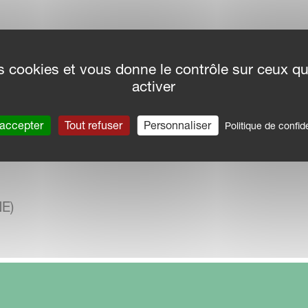
des cookies et vous donne le contrôle sur ceux q
activer
NE)
 accepter
Tout refuser
Personnaliser
Politique de confide
 Employés :
NE)