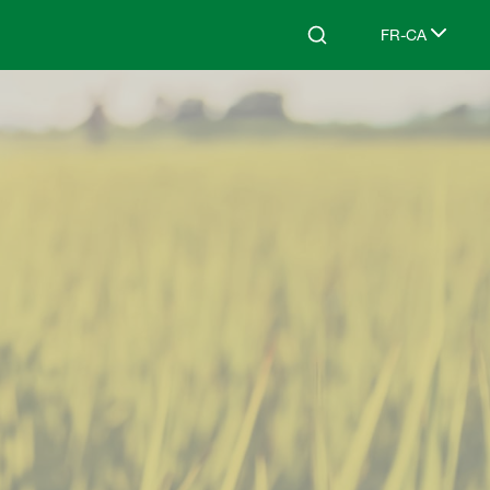
FR-CA
Search
Select languag