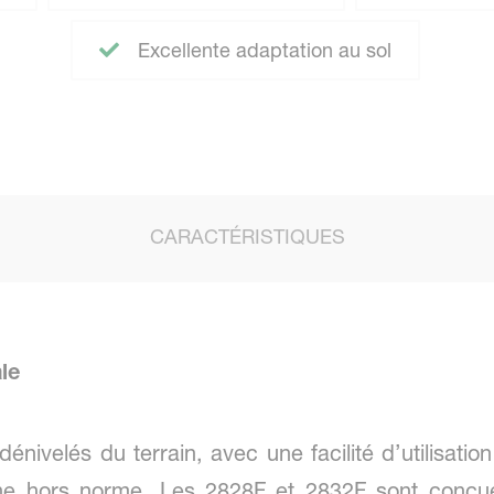
Excellente adaptation au sol
CARACTÉRISTIQUES
le
énivelés du terrain, avec une facilité d’utilisati
e hors norme. Les 2828F et 2832F sont conçues