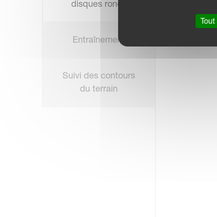
disques ronds
Tout
Entraînement
Suivi des contours
du terrain