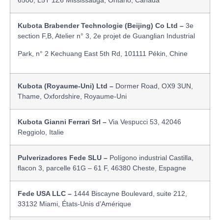
6500, L5T 1Z6 Mississauga, Ontario, Canada
Kubota Brabender Technologie (Beijing) Co Ltd –
3e
section F,B, Atelier n° 3, 2e projet de Guanglian Industrial
Park, n° 2 Kechuang East 5th Rd, 101111 Pékin, Chine
Kubota (Royaume-Uni) Ltd –
Dormer Road, OX9 3UN,
Thame, Oxfordshire, Royaume-Uni
Kubota Gianni Ferrari Srl –
Via Vespucci 53, 42046
Reggiolo, Italie
Pulverizadores Fede SLU –
Polígono industrial Castilla,
flacon 3, parcelle 61G – 61 F, 46380 Cheste, Espagne
Fede USA LLC –
1444 Biscayne Boulevard, suite 212,
33132 Miami, États-Unis d’Amérique