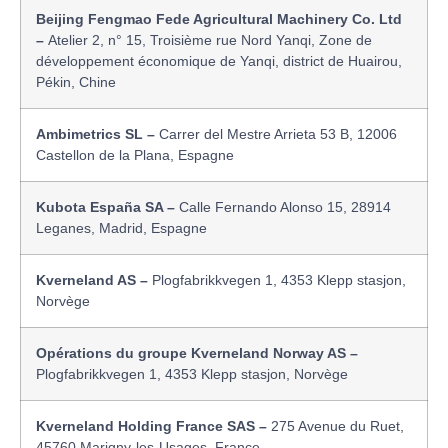
Beijing Fengmao Fede Agricultural Machinery Co. Ltd
–
Atelier 2, n° 15, Troisième rue Nord Yanqi, Zone de
développement économique de Yanqi, district de Huairou,
Pékin, Chine
Ambimetrics SL –
Carrer del Mestre Arrieta 53 B, 12006
Castellon de la Plana, Espagne
Kubota España SA –
Calle Fernando Alonso 15, 28914
Leganes, Madrid, Espagne
Kverneland AS –
Plogfabrikkvegen 1, 4353 Klepp stasjon,
Norvège
Opérations du groupe Kverneland Norway AS –
Plogfabrikkvegen 1, 4353 Klepp stasjon, Norvège
Kverneland Holding France SAS –
275 Avenue du Ruet,
45760 Marigny-les-Usages, France