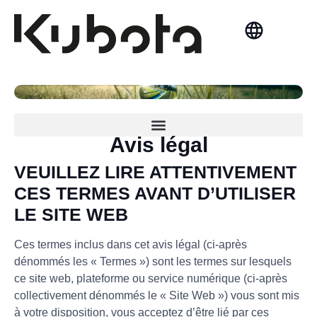
Norsk Bokmål
Politique de cybersécurité et de prévention de la fraude
Formulaire de rapport de fraude en cybersécurité
Formulaire de Consentement – Enquête de Satisfaction Client
Avis légal
VEUILLEZ LIRE ATTENTIVEMENT
CES TERMES AVANT D’UTILISER
LE SITE WEB
Ces termes inclus dans cet avis légal (ci-après
dénommés les « Termes ») sont les termes sur lesquels
ce site web, plateforme ou service numérique (ci-après
collectivement dénommés le « Site Web ») vous sont mis
à votre disposition, vous acceptez d’être lié par ces