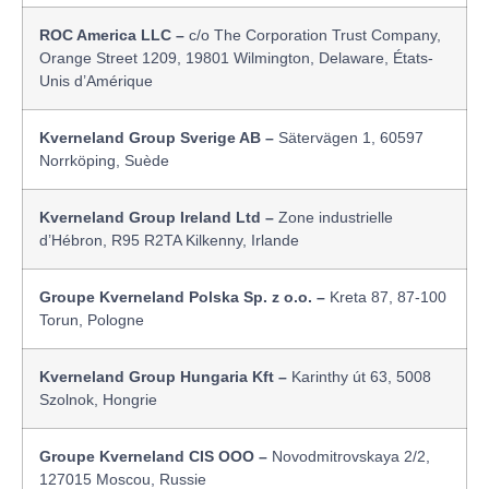
ROC America LLC –
c/o The Corporation Trust Company,
Orange Street 1209, 19801 Wilmington, Delaware, États-
Unis d’Amérique
Kverneland Group Sverige AB –
Sätervägen 1, 60597
Norrköping, Suède
Kverneland Group Ireland Ltd –
Zone industrielle
d’Hébron, R95 R2TA Kilkenny, Irlande
Groupe Kverneland Polska Sp. z o.o. –
Kreta 87, 87-100
Torun, Pologne
Kverneland Group Hungaria Kft –
Karinthy út 63, 5008
Szolnok, Hongrie
Groupe Kverneland CIS OOO –
Novodmitrovskaya 2/2,
127015 Moscou, Russie