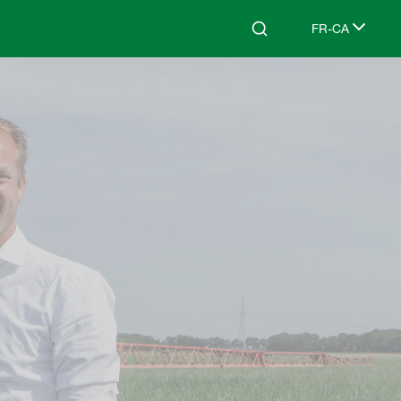
FR-CA
Search
Select languag