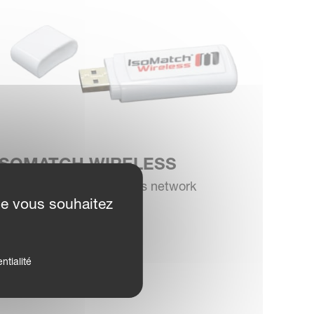
ISOMATCH WIRELESS
onnect to a local wireless network
ue vous souhaitez
ntialité