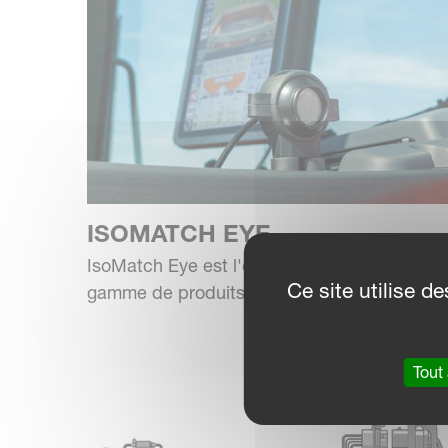
ISOMATCH EYE
IsoMatch Eye est l'option caméra de la
Ce site utilise 
gamme de produits IsoMatch.
Tout