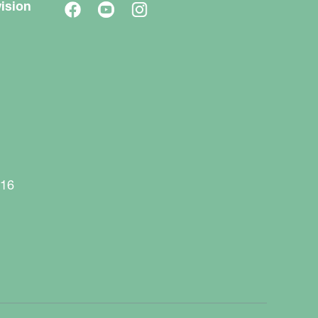
ision
916