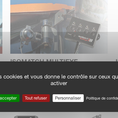
ISOMATCH MULTIEYE
IsoMatch MultiEye is an accessory for
C
des cookies et vous donne le contrôle sur ceux q
connecting multiple cameras to the IsoMatch
activer
Universal Terminals.
 accepter
Tout refuser
Personnaliser
Politique de confide