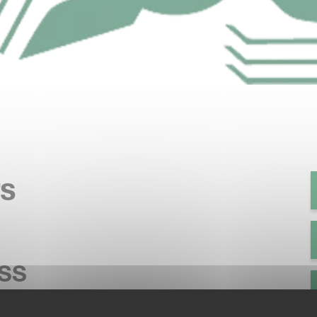
rs
SS
e crop efficiently will boost your grass