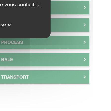
ue vous souhaitez
SPRAY
MOW
ntialité
PROCESS
BALE
TRANSPORT