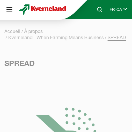
Panneau de gestion des cookies
FR-CA
Skip to main content
Search
Select lang
Accueil
À propos
Kverneland - When Farming Means Business
SPREAD
SPREAD